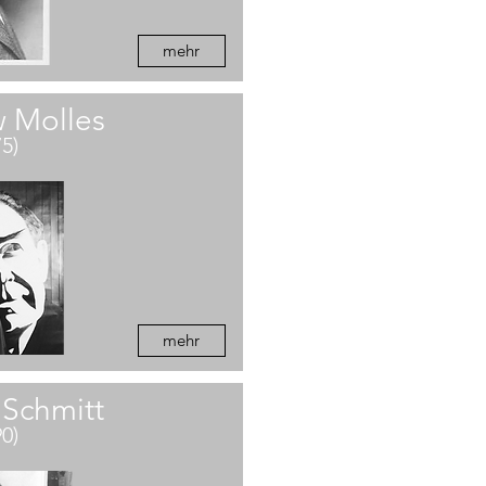
mehr
 Molles
75)
mehr
 Schmitt
90)