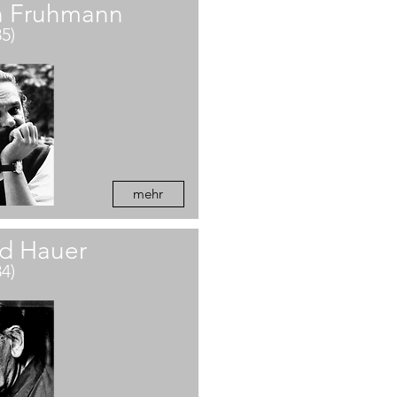
n Fruhmann
85)
mehr
d Hauer
84)