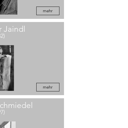
mehr
 Jaindl
82)
mehr
Schmiedel
97)