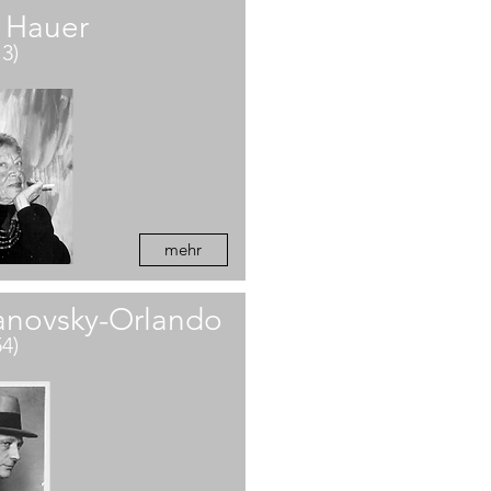
a Hauer
13)
mehr
novsky-Orlando
54)