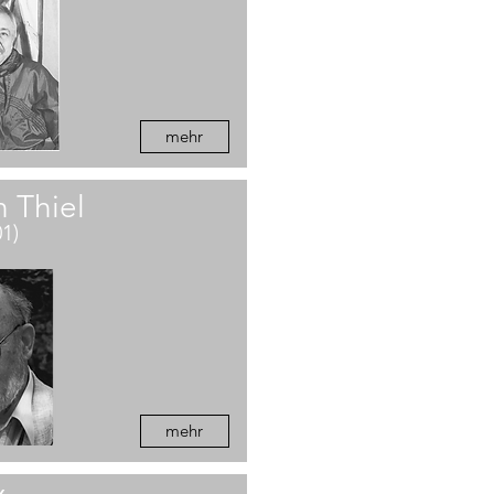
mehr
h Thiel
01)
mehr