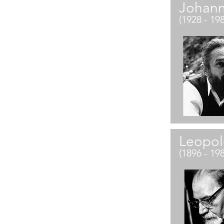
Johan
(1928 - 19
Leopol
(1896 - 19