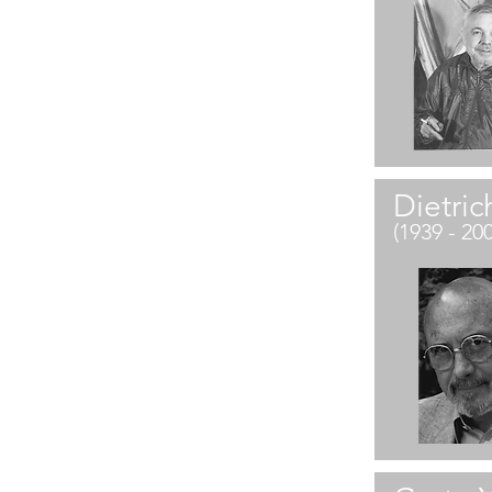
Dietric
(1939 - 20