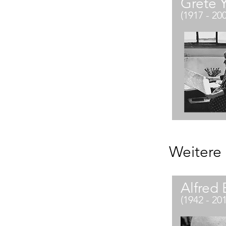
Grete 
(1917 - 20
Weitere 
Alfred 
(1942 - 20