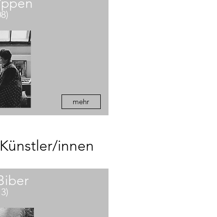
Yppen
08)
mehr
Künstler/innen
Biber
13)