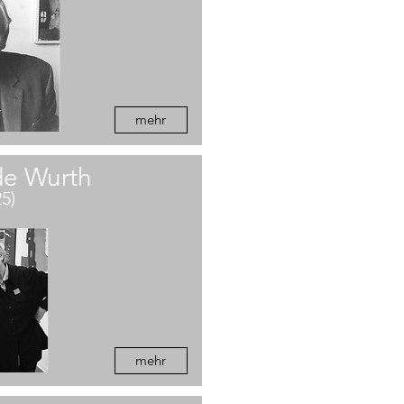
mehr
de Wurth
25)
mehr