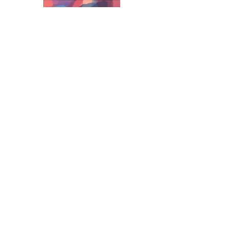
Sie möchten über zukünftige Ausstellungen
und Aktivitäten informiert werden?
Galerie Kopriva Krems
Dominikanerplatz 1
3500 Krems
+43 2732 70 676