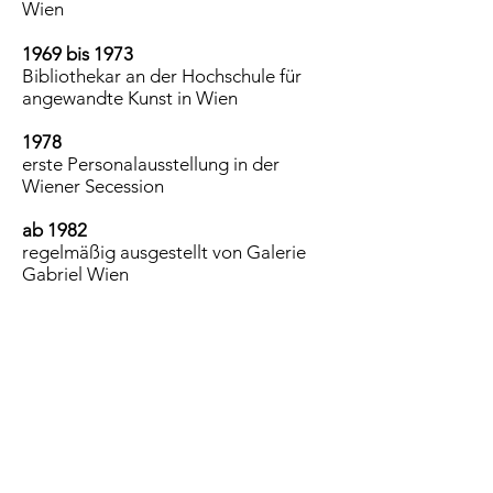
Wien
1969 bis 1973
Bibliothekar an der Hochschule für
angewandte Kunst in Wien
1978
erste Personalausstellung in der
Wiener Secession
ab 1982
regelmäßig ausgestellt von Galerie
Gabriel Wien
1985
Preisträger der "Länderbank - Galerie
Würthle - Kooperation"
1999
nominiert von der Graphischen
Sammlung Albertina für die
Teilnahme an der Internationalen