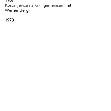
1967
Kostanjevica na Krki (gemeinsam mit
Werner Berg)
1973
Carinthischer Sommer Ossiach
1975
Künstlerhaus Klagenfurt
1979
OÖ Kulturzentrum Ursulinenhof Linz
1981
Kärntner Landesgalerie Klagenfurt
2011
Werner-Berg-Museum, Bleiburg
Dinzlschloss Kulturamt Villach
2012
Kunstmesse WIKAM Palais Ferstel,
Wien