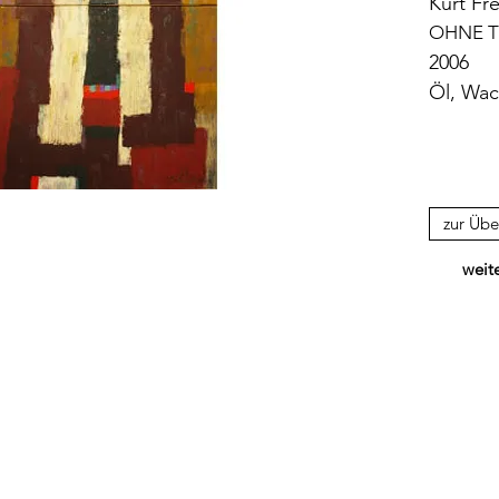
Kurt Fr
OHNE TI
2006
Öl, Wac
zur Übe
weit