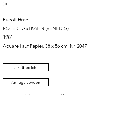
>
Rudolf Hradil
ROTER LASTKAHN (VENEDIG)
1981
Aquarell auf Papier, 38 x 56 cm, Nr. 2047
zur Übersicht
Anfrage senden
weitere Informationen zum Künstler
Sie möchten über zukünftige Ausstellungen
und Aktivitäten informiert werden?