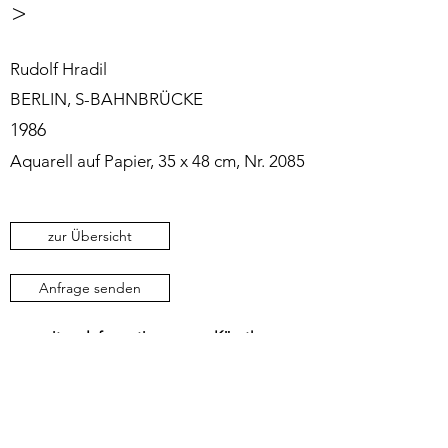
>
Rudolf Hradil
BERLIN, S-BAHNBRÜCKE
1986
Aquarell auf Papier, 35 x 48 cm, Nr. 2085
zur Übersicht
Anfrage senden
weitere Informationen zum Künstler
Sie möchten über zukünftige Ausstellungen
und Aktivitäten informiert werden?