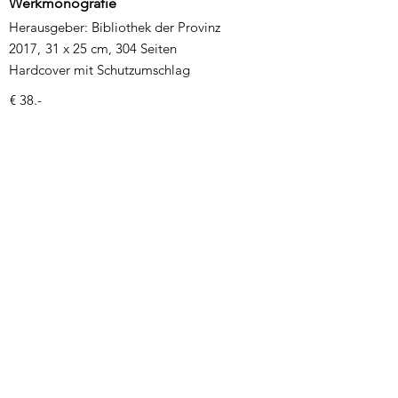
Werkmonografie
Herausgeber: Bibliothek der Provinz
2017,
31 x 25 cm, 304 Seiten
Hardcover mit Schutzumschlag
€ 38.-
Karl Korab
70 Zeichnungen
(1957-2006)