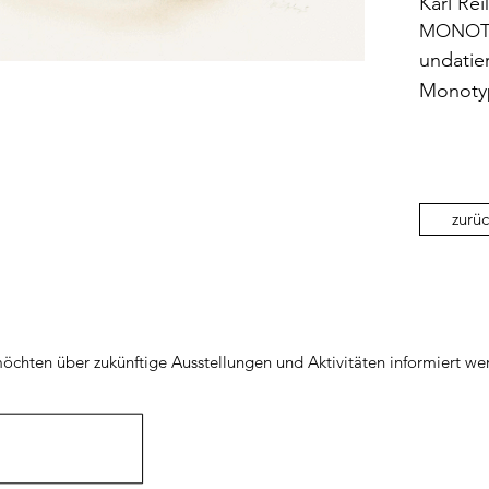
Karl Re
MONOT
undatier
Monotyp
zurüc
öchten über zukünftige Ausstellungen und Aktivitäten informiert we